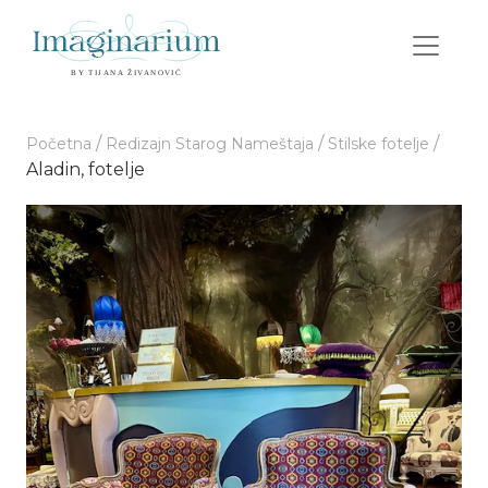
/
/
/
Početna
Redizajn Starog Nameštaja
Stilske fotelje
Aladin, fotelje