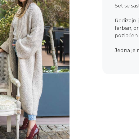
Set se sas
Redizajn 
farban, o
pozlaćen z
Jedna je 