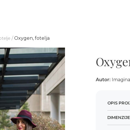
/
Oxygen, fotelja
otelje
Oxygen
Autor:
Imagin
OPIS PRO
DIMENZIJ