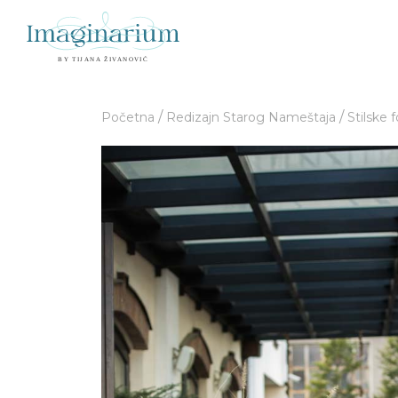
/
/
Početna
Redizajn Starog Nameštaja
Stilske f