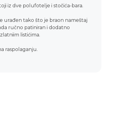
toji iz dve polufotelje i stočića-bara.
je urađen tako što je braon nameštaj
nda ručno patiniran i dodatno
latniim listićima.
na raspolaganju.