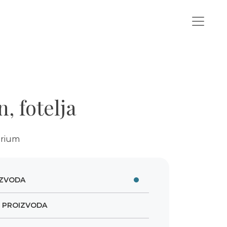
, fotelja
arium
IZVODA
E PROIZVODA