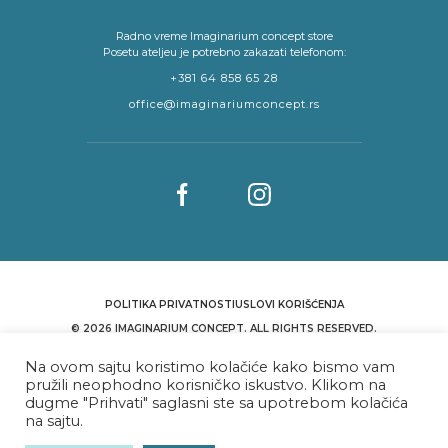
Radno vreme Imaginarium concept store
Posetu ateljeu je potrebno zakazati telefonom:
+381 64 858 65 28
office@imaginariumconcept.rs
POLITIKA PRIVATNOSTI
USLOVI KORIŠĆENJA
© 2026 IMAGINARIUM CONCEPT. ALL RIGHTS RESERVED.
WITH PASSION BY
REDIREKT
Na ovom sajtu koristimo kolačiće kako bismo vam
pružili neophodno korisničko iskustvo. Klikom na
dugme "Prihvati" saglasni ste sa upotrebom kolačića
na sajtu.